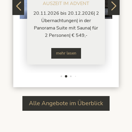
T
AUSZEIT IM ADVENT
| 3
20.11.2026 bis 20.12.2026| 2
01
Übernachtungen| in der
für
Panorama Suite mit Sauna| für
Pa
2 Personen| € 549,-
2
mehr lesen
Alle Angebote im Überblick