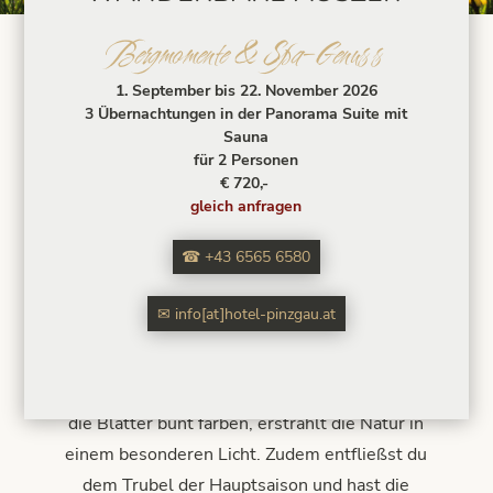
Bergmomente & Spa-Genuss
1. September bis 22. November 2026
3 Übernachtungen in der Panorama Suite mit
Sauna
für 2 Personen
€ 720,-
gleich anfragen
Eine der wohl schönsten Zeit für einen
☎ +43 6565 6580
Wanderurlaub im Nationalpark Hohe Tauern
sind der Frühling und der Herbst. Sei dabei,
✉ info[at]hotel-pinzgau.at
wenn die Natur aus ihrem Winterschlaf
erwacht und die ersten Blumen ihre Blüten in
Richtung Sonne strecken. I
m Herbst, wenn sich
die Blätter bunt färben, erstrahlt die Natur in
einem besonderen Licht.
Zudem entfließst du
dem Trubel der Hauptsaison und hast die