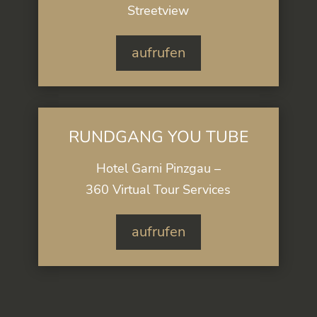
Streetview
aufrufen
RUNDGANG YOU TUBE
Hotel Garni Pinzgau –
360 Virtual Tour Services
aufrufen