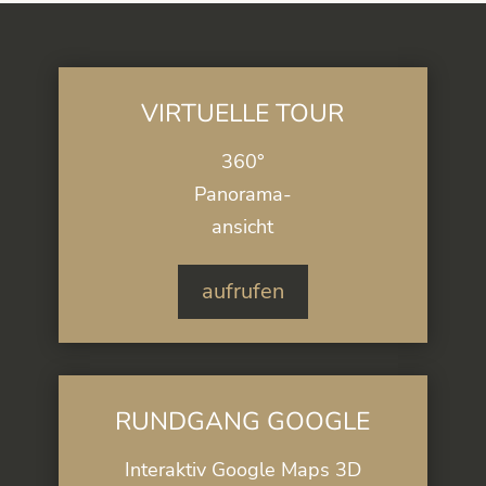
VIRTUELLE TOUR
360°
Panorama-
ansicht
aufrufen
RUNDGANG GOOGLE
Interaktiv Google Maps 3D