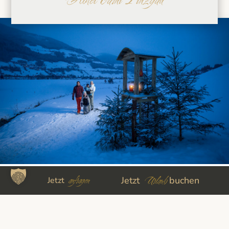
anfragen
ADVENT IN NEUKIRCHEN
Urlaub
Jetzt
buchen
Jetzt
Vorweihnachtszeit in Neukirchen: genieße
die ruhigste Zeit des Jahres bei langen