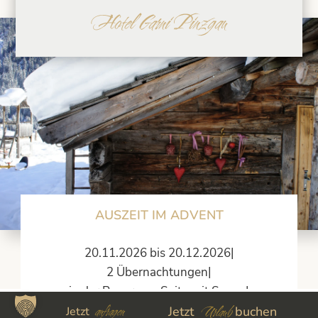
Hotel Garni Pinzgau
AUSZEIT IM ADVENT
20.11.2026 bis 20.12.2026|
2 Übernachtungen|
in der Panorama Suite mit Sauna|
anfragen
für 2 Personen|
Urlaub
Jetzt
buchen
Jetzt