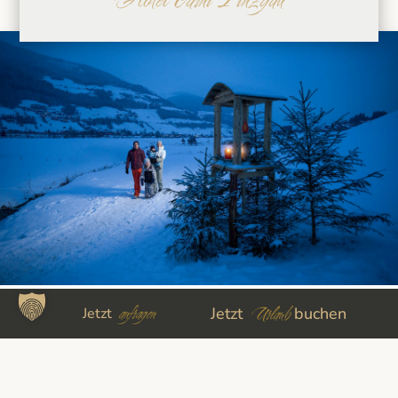
anfragen
ADVENT IN NEUKIRCHEN
Urlaub
Jetzt
buchen
Jetzt
Vorweihnachtszeit in Neukirchen: genieße
die ruhigste Zeit des Jahres bei langen