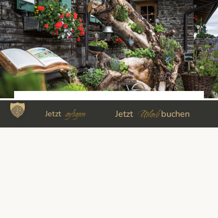
DER PINZGAUER BAUERNSALAT
anfragen
Urlaub
Jetzt
buchen
Jetzt
Erfrischende Mahlzeit an heißen
Sommertagen
mehr lesen