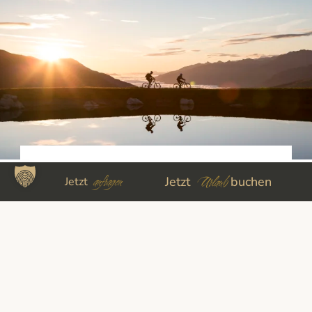
MOUNTAINBIKE
anfragen
Urlaub
Jetzt
buchen
Jetzt
Kräftig in die Pedale treten…
…und die traumhaften Tauerntäler
mit dem Bike erkunden!
mehr lesen