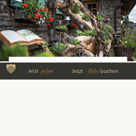
DER PINZGAUER BAUERNSALAT
anfragen
Urlaub
Jetzt
buchen
Jetzt
Erfrischende Mahlzeit an heißen
Sommertagen
mehr lesen